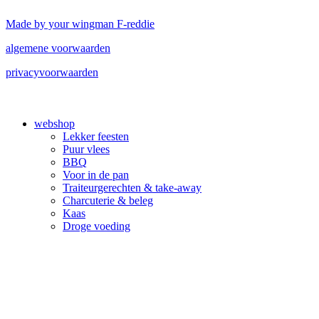
Made by your wingman F-reddie
algemene voorwaarden
privacyvoorwaarden
Close
webshop
Menu
Lekker feesten
Puur vlees
BBQ
Voor in de pan
Traiteurgerechten & take-away
Charcuterie & beleg
Kaas
Droge voeding
Wild
Menu’s
terug naar de website
facebook
instagram