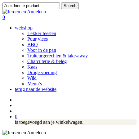
Skip
Search
to
Close
main
Search
search
account
0
content
Menu
webshop
Lekker feesten
Puur vlees
BBQ
Voor in de pan
Traiteurgerechten & take-away
Charcuterie & beleg
Kaas
Droge voeding
Wild
Menu’s
terug naar de website
facebook
instagram
search
account
0
is toegevoegd aan je winkelwagen.