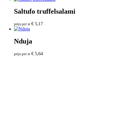
Saltufo truffelsalami
€
5,17
prijs per st
Nduja
€
5,64
prijs per st