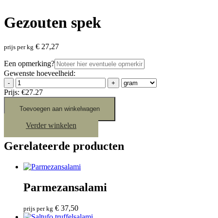
Gezouten spek
€
27,27
prijs per kg
Een opmerking?
Gewenste hoeveelheid:
-
+
Prijs:
€27.27
Toevoegen aan winkelwagen
Verder winkelen
Gerelateerde producten
Parmezansalami
€
37,50
prijs per kg